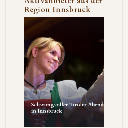
Aktivanbieter aus der
Region Innsbruck
€
75
Grei
Schwungvoller Tiroler Abend
Ster
in Innsbruck
Groß